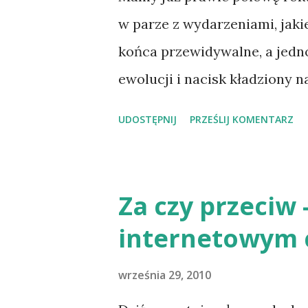
w parze z wydarzeniami, jakie
końca przewidywalne, a jedn
ewolucji i nacisk kładziony 
i humanoidy – coraz więcej 
UDOSTĘPNIJ
PRZEŚLIJ KOMENTARZ
robotów humanoidalnych . D
pozostaje zasilanie. Weźmy j
popularność zyskał m.in. Edw
Za czy przeciw 
„rolkowy” robot oparty właśn
internetowym c
litowo-jonową o pojemności 9
jeśli chodzi o wykorzystani
września 29, 2010
niezwykle popularny robot w