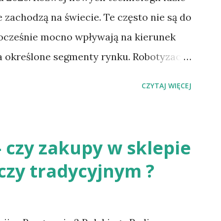
 zachodzą na świecie. Te często nie są do
ocześnie mocno wpływają na kierunek
na określone segmenty rynku. Robotyzacja
firm przestawia się na masową produkcję
CZYTAJ WIĘCEJ
ziś jednak głównym wyzwaniem
ako przykład Unitree G1 (w Polsce
ard Warchocki, czyli nasz krajowy,
- czy zakupy w sklepie
ie na tym modelu). Posiada on baterię
zy tradycyjnym ?
000 mAh. Co to oznacza dla przyszłości,
e humanoidów w przemyśle ? Ten
 rzeczywistości na jednym ładowaniu