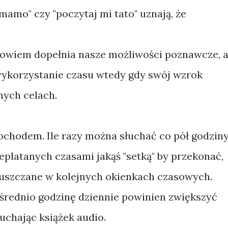
mamo" czy "poczytaj mi tato" uznają, że
 bowiem dopełnia nasze możliwości poznawcze, 
korzystanie czasu wtedy gdy swój wzrok
ych celach.
mochodem. Ile razy można słuchać co pół godzin
platanych czasami jakąś "setką" by przekonać,
 puszczane w kolejnych okienkach czasowych.
 średnio godzinę dziennie powinien zwiększyć
uchając książek audio.