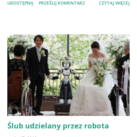
UDOSTĘPNIJ
PRZEŚLIJ KOMENTARZ
CZYTAJ WIĘCEJ
eid=127809870562601&ref=mf Już prawie 300 osób
zadeklarowało swoją pomoc. Mnie interesuje w tym
wypadku nowa forma zbierania datków jako jedna z
możliwości wykorzystania Facebooka :)
Ślub udzielany przez robota