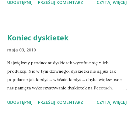
UDOSTĘPNIJ
PRZEŚLIJ KOMENTARZ
CZYTAJ WIĘCEJ
najwieksza-i-najdrozsza-gre
Koniec dyskietek
maja 03, 2010
Największy producent dyskietek wycofuje się z ich
produkcji. Nic w tym dziwnego, dyskietki nie są już tak
popularne jak kiedyś ... właśnie kiedyś ... chyba większość z
nas pamięta wykorzystywanie dyskietek na Pecetach,
Amigach, Atari czy Macach. Czasy się zmieniają :)
UDOSTĘPNIJ
PRZEŚLIJ KOMENTARZ
CZYTAJ WIĘCEJ
http://www.polskieradio.pl/nauka/artykul.aspx?id=157730