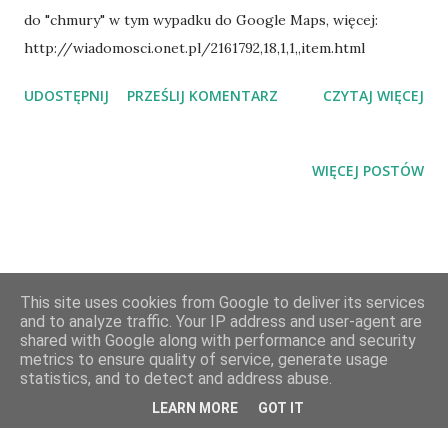
do "chmury" w tym wypadku do Google Maps, więcej:
http://wiadomosci.onet.pl/2161792,18,1,1,,item.html
UDOSTĘPNIJ
PRZEŚLIJ KOMENTARZ
CZYTAJ WIĘCEJ
WIĘCEJ POSTÓW
This site uses cookies from Google to deliver its services
and to analyze traffic. Your IP address and user-agent are
shared with Google along with performance and security
Obsługiwane przez usługę Blogger
metrics to ensure quality of service, generate usage
statistics, and to detect and address abuse.
Artur Kośmider 2007-2019
LEARN MORE
GOT IT