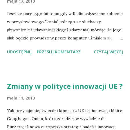
maja 17, 2010
Jeszcze parę tygodni temu gdy w Radiu usłyszałem robienie
w przysłowiowego "konia" jednego ze słuchaczy
(dzwonienie i udawanie jakiegoś zdarzenia) mówiąc, że jego
ślub będzie prowadzony przez komputer uśmiałem się
nieprzeciętnie. Dziś zastanawiam się czy nadal mam się
UDOSTĘPNIJ
PRZEŚLIJ KOMENTARZ
CZYTAJ WIĘCEJ
śmiać czy potraktować to zupełnie serio:
http://www.polskieradio.pl/nauka/artykul.aspx?id=162507
Zmiany w polityce innowacji UE ?
maja 11, 2010
Tak przynajmniej twierdzi komisarz UE ds. innowacji Máire
Geoghegan-Quinn, która zdradziła w wywiadzie dla
EurActiv, iż nowa europejska strategia badań i innowacji