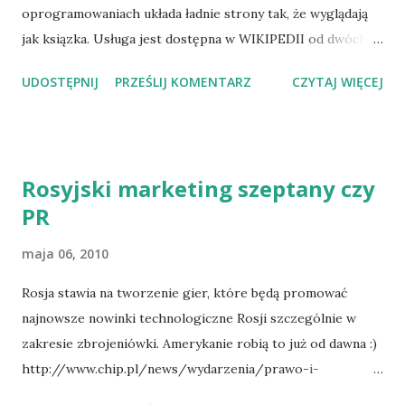
oprogramowaniach układa ładnie strony tak, że wyglądają
jak ksiązka. Usługa jest dostępna w WIKIPEDII od dwóch
miesięcy więcej: http://vbeta.pl/2010/05/07/stworz-
UDOSTĘPNIJ
PRZEŚLIJ KOMENTARZ
CZYTAJ WIĘCEJ
ksiazke-z-wikipedii-to-proste/?
utm_source=feedburner&utm_medium=feed&utm_campaig
n=Feed:+vbeta+(vBeta.pl+-+blog+o+internecie)
Rosyjski marketing szeptany czy
PR
maja 06, 2010
Rosja stawia na tworzenie gier, które będą promować
najnowsze nowinki technologiczne Rosji szczególnie w
zakresie zbrojeniówki. Amerykanie robią to już od dawna :)
http://www.chip.pl/news/wydarzenia/prawo-i-
polityka/2010/05/federacja-rosyjska-stworzy-gre-