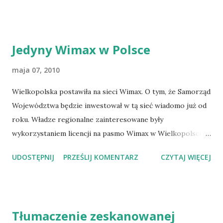
oszczedzic.w.sluzbie.zdrowia.dzieki.e.health.html Co na to
Polska ?
Jedyny Wimax w Polsce
maja 07, 2010
Wielkopolska postawiła na sieci Wimax. O tym, że Samorząd
Województwa będzie inwestował w tą sieć wiadomo już od
roku. Władze regionalne zainteresowane były
wykorzystaniem licencji na pasmo Wimax w Wielkopolsce
jakie daje UKIE. Jakim sposobem WIMAX realizowany jest
UDOSTĘPNIJ
PRZEŚLIJ KOMENTARZ
CZYTAJ WIĘCEJ
przez INEA, myślę, że jest to kwestia umowy między
władzami województwa a firmą INEA. Teraz pora na
testowanie. Sam jestem ciekaw, jak WIMAX sprawdzi się w
rzeczywistości i czy te 70% pokrycia nie jest tylko w gestii
Tłumaczenie zeskanowanej
marzeń - niestety odpukać jest to całkiem realne.