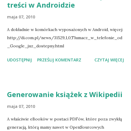
treści w Androidzie
http://www.epoznan.pl/index.php?
section=news&subsection=news&id=19255
maja 07, 2010
A dokładnie w komórkach wyposażonych w Android, więcej:
http://di.com.pl/news/31529,1,0,Tlumacz_w_telefonie_od
_Google_juz_dostepny.html
UDOSTĘPNIJ
PRZEŚLIJ KOMENTARZ
CZYTAJ WIĘCEJ
Generowanie książek z Wikipedii
maja 07, 2010
A właściwie eBooków w postaci PDFów, które poza zwykłą
generacją, którą mamy nawet w OpenSourcowych