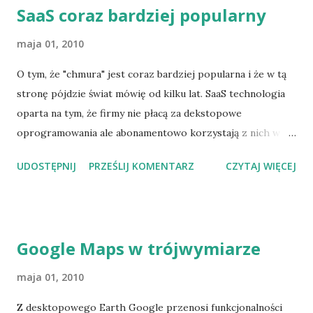
SaaS coraz bardziej popularny
maja 01, 2010
O tym, że "chmura" jest coraz bardziej popularna i że w tą
stronę pójdzie świat mówię od kilku lat. SaaS technologia
oparta na tym, że firmy nie płacą za dekstopowe
oprogramowania ale abonamentowo korzystają z nich w
"chmurze" coraz częściej zyskuje na popularności.
UDOSTĘPNIJ
PRZEŚLIJ KOMENTARZ
CZYTAJ WIĘCEJ
http://www.computerworld.pl/news/358454/Firmy.stawia
ja.na.SaaS.html
Google Maps w trójwymiarze
maja 01, 2010
Z desktopowego Earth Google przenosi funkcjonalności