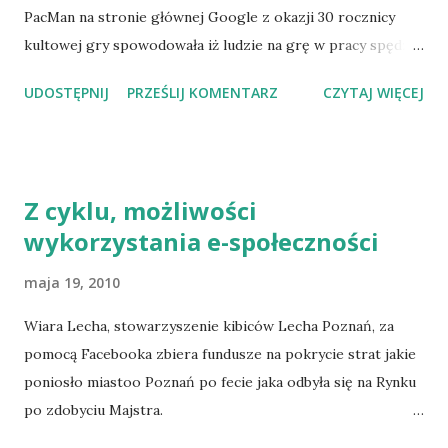
PacMan na stronie głównej Google z okazji 30 rocznicy
kultowej gry spowodowała iż ludzie na grę w pracy spędzili
bagatela 5,5 mln godzin. Analitycy Rescue Time wyliczyli, że
UDOSTĘPNIJ
PRZEŚLIJ KOMENTARZ
CZYTAJ WIĘCEJ
ludzie na całym świecie w czasie pracy spędzili nad grą
niemal 550 lat. Szacowane straty dla światowej gospodarki
mogły przekroczyć nawet sto milionów dolarów. Za te
pieniądze, szacują eksperci można by zatrudnić wszystkich
Z cyklu, możliwości
pracowników Google'a na co najmniej sześć tygodni.
wykorzystania e-społeczności
więcej: http://www.polskieradio.pl/nauka/artykul.aspx?
id=164866
maja 19, 2010
Wiara Lecha, stowarzyszenie kibiców Lecha Poznań, za
pomocą Facebooka zbiera fundusze na pokrycie strat jakie
poniosło miastoo Poznań po fecie jaka odbyła się na Rynku
po zdobyciu Majstra.
http://www.facebook.com/#!/event.php?