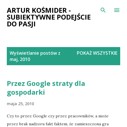
Przejdź do głównej zawartości
ARTUR KOŚMIDER -
SUBIEKTYWNE PODEJŚCIE
DO PASJI
P
Wyświetlanie postów z
POKAŻ WSZYSTKIE
o
maj, 2010
s
t
y
Przez Google straty dla
gospodarki
maja 25, 2010
Czy to przez Google czy przez pracowników, a może
przez brak nadzoru fakt faktem, że zamieszczona gra