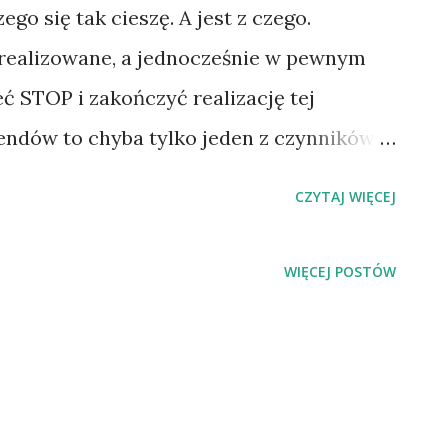
go się tak cieszę. A jest z czego.
zrealizowane, a jednocześnie w pewnym
 STOP i zakończyć realizację tej
endów to chyba tylko jeden z czynników
icielom i pracownikom ogólnie pojętego
CZYTAJ WIĘCEJ
Od dziś mam już z tym spokój i jestem
 większą radość ma moja najbliższa
WIĘCEJ POSTÓW
kalu Na Plażowej ? Nie wiem jeszcze. Na tą
iał naszego życia. Nauka nie poszła
dej knajpy, restauracji czy baru widzę
ześniej nie posiadając własnego lokalu