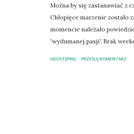
Można by się zastanawiać z cze
Chłopięce marzenie zostało 
momencie należało powiedzieć
"wydumanej pasji". Brak week
dla których współczuję właśc
UDOSTĘPNIJ
PRZEŚLIJ KOMENTARZ
przemysłu gastronomicznego. 
wolny i szczęśliwy, a jeszcze
rodzina. Co dalej będzie w lo
chwilę zamknęliśmy ten rozdz
jednak w las. Wchodząc do każ
poświęcenie ludzi, którego wc