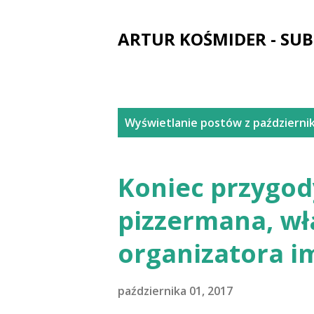
ARTUR KOŚMIDER - SUB
P
Wyświetlanie postów z październik
o
s
Koniec przygo
t
pizzermana, wła
y
organizatora i
października 01, 2017