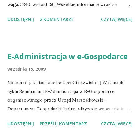
waga: 3840, wzrost: 56. Wszelkie informacje wraz ze
zdjęciami można znaleźć na blogu rodzinnym :-)
UDOSTĘPNIJ
2 KOMENTARZE
CZYTAJ WIĘCEJ
www.rodzina.kosmider.pl
E-Administracja w e-Gospodarce
września 15, 2009
Nie ma to jak ktoś zniekształci Ci nazwisko :) W ramach
cyklu Seminarium E-Administracja w E-Gospodarce
organizowanego przez Urząd Marszałkowski -
Departament Gospodarki, które odbyły się we wrześniu, w
pięciu dużych miastach Wielkopolski: Leszno, Konin, Kalisz,
UDOSTĘPNIJ
PRZEŚLIJ KOMENTARZ
CZYTAJ WIĘCEJ
Piła, Poznań, miałem przyjemność moderować pierwszą
część spotkania oraz zaprezentować prezentację na temat