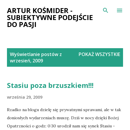
Przejdź do głównej zawartości
ARTUR KOŚMIDER -
SUBIEKTYWNE PODEJŚCIE
DO PASJI
P
Wyświetlanie postów z
POKAŻ WSZYSTKIE
o
wrzesień, 2009
s
t
y
Stasiu poza brzuszkiem!!!
września 29, 2009
Rzadko na blogu dzielę się prywatnymi sprawami, ale w tak
doniosłych wydarzeniach muszę. Dziś w nocy dzięki Bożej
Opatrzności o godz: 0:30 urodził nam się synek Stasiu -