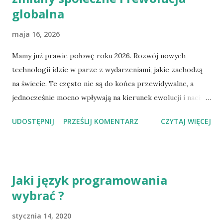
globalna
maja 16, 2026
Mamy już prawie połowę roku 2026. Rozwój nowych
technologii idzie w parze z wydarzeniami, jakie zachodzą
na świecie. Te często nie są do końca przewidywalne, a
jednocześnie mocno wpływają na kierunek ewolucji i nacisk
kładziony na określone segmenty rynku. Robotyzacja i
UDOSTĘPNIJ
PRZEŚLIJ KOMENTARZ
CZYTAJ WIĘCEJ
humanoidy – coraz więcej firm przestawia się na masową
produkcję robotów humanoidalnych . Dziś jednak głównym
wyzwaniem pozostaje zasilanie. Weźmy jako przykład
Unitree G1 (w Polsce popularność zyskał m.in. Edward
Jaki język programowania
Warchocki, czyli nasz krajowy, „rolkowy” robot oparty
wybrać ?
właśnie na tym modelu). Posiada on baterię litowo-jonową o
pojemności 9000 mAh. Co to oznacza dla przyszłości, jeśli
stycznia 14, 2020
chodzi o wykorzystanie humanoidów w przemyśle ? Ten