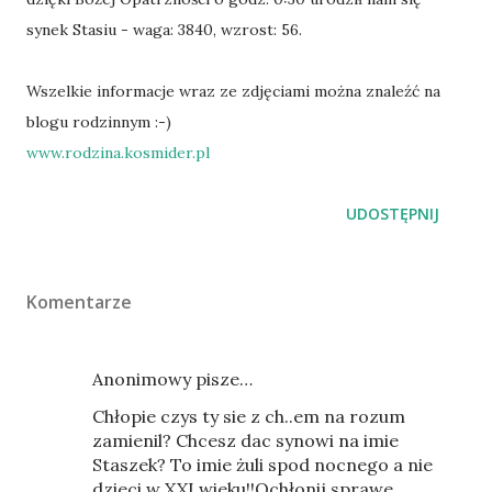
synek Stasiu - waga: 3840, wzrost: 56.
Wszelkie informacje wraz ze zdjęciami można znaleźć na
blogu rodzinnym :-)
www.rodzina.kosmider.pl
UDOSTĘPNIJ
Komentarze
Anonimowy pisze…
Chłopie czys ty sie z ch..em na rozum
zamienil? Chcesz dac synowi na imie
Staszek? To imie żuli spod nocnego a nie
dzieci w XXI wieku!!Ochłonij,sprawe