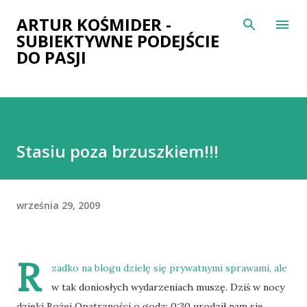
Przejdź do głównej zawartości
ARTUR KOŚMIDER -
SUBIEKTYWNE PODEJŚCIE
DO PASJI
Stasiu poza brzuszkiem!!!
września 29, 2009
R
zadko na blogu dzielę się prywatnymi sprawami, ale
w tak doniosłych wydarzeniach muszę. Dziś w nocy
dzięki Bożej Opatrzności o godz: 0:30 urodził nam się