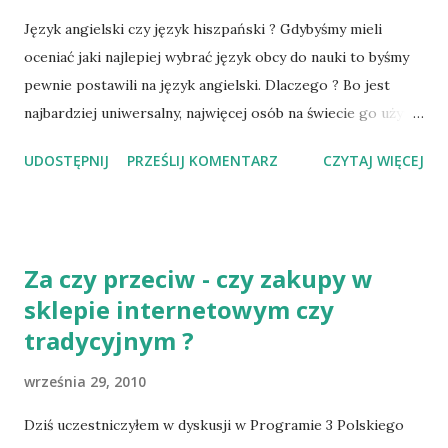
niezwykle popularny robot w rzeczywistości na jednym
Język angielski czy język hiszpański ? Gdybyśmy mieli
ładowaniu może funkcjonować przez około 2 godziny. Czy
oceniać jaki najlepiej wybrać język obcy do nauki to byśmy
taki wariant daje efektywność ekonomiczną ? Odpowiedź
pewnie postawili na język angielski. Dlaczego ? Bo jest
jest dosyć prosta – NIE. Jeśli założymy wydatek rzędu 100
najbardziej uniwersalny, najwięcej osób na świecie go używa,
tysięcy złotych na narzędzie technologiczne, które będzie
a jednocześnie jest dosyć prostym językiem do nauczenia.
UDOSTĘPNIJ
PRZEŚLIJ KOMENTARZ
CZYTAJ WIĘCEJ
pracować zal...
Programowanie to nie język obcy Takie rozumowanie nie
do końca przekłada się na języki programowania.
Uniwersalność jak najbardziej gdyż od tego zależy popyt na
programistów, łatwość nauki języka czy jego popularność
Za czy przeciw - czy zakupy w
może okazać się dla przyszłego programisty gwoździem
sklepie internetowym czy
do przysłowiowej trumny. Wynika to przede wszystkim z
tradycyjnym ?
popytu na deweloperów. Im bardziej popularny język
programowania tym więcej programistów czyli niższa cena
września 29, 2010
i dużo pracowników na rynku. Realizacja swoich talentów
musi być zabawą i przyjemnością Dlatego jeśli myślimy o
Dziś uczestniczyłem w dyskusji w Programie 3 Polskiego