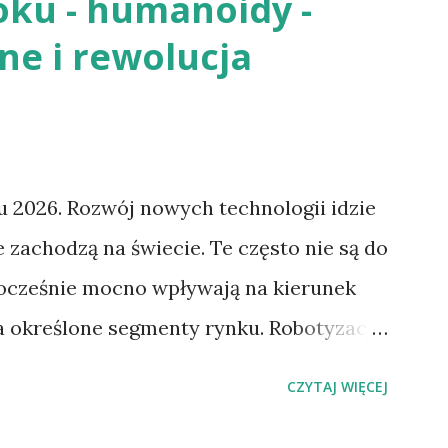
oku - humanoidy -
ne i rewolucja
 2026. Rozwój nowych technologii idzie
 zachodzą na świecie. Te często nie są do
ocześnie mocno wpływają na kierunek
na określone segmenty rynku. Robotyzacja
firm przestawia się na masową produkcję
CZYTAJ WIĘCEJ
ziś jednak głównym wyzwaniem
ako przykład Unitree G1 (w Polsce