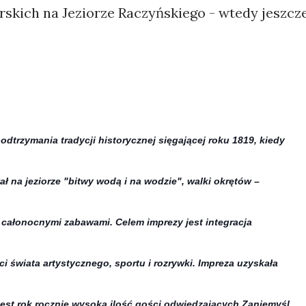
rskich na Jeziorze Raczyńskiego - wtedy jeszcz
dtrzymania tradycji historycznej sięgającej roku 1819, kiedy
ł na jeziorze "bitwy wodą i na wodzie", walki okrętów –
 całonocnymi zabawami. Celem imprezy jest integracja
ci świata artystycznego,
sportu i rozrywki. Impreza uzyskała
jest rok rocznie wysoka ilość gości odwiedzających Zaniemyśl