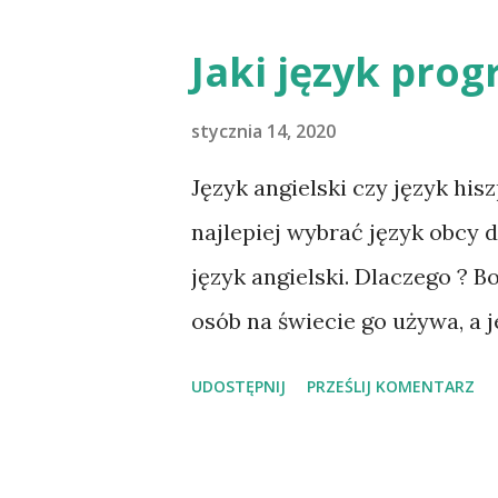
popularność zyskał m.in. Edw
Jaki język pro
„rolkowy” robot oparty właśn
litowo-jonową o pojemności 9
stycznia 14, 2020
jeśli chodzi o wykorzystani
Język angielski czy język his
niezwykle popularny robot w
najlepiej wybrać język obcy 
może funkcjonować przez okoł
język angielski. Dlaczego ? B
efektywność ekonomiczną ? Od
osób na świecie go używa, a 
założymy wydatek rzędu 100 t
do nauczenia. Programowanie
UDOSTĘPNIJ
PRZEŚLIJ KOMENTARZ
technologiczne, które będzie 
nie do końca przekłada się 
jak najbardziej gdyż od tego