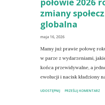
połowie 2026 r
zmiany społecz
globalna
maja 16, 2026
Mamy już prawie połowę roku
w parze z wydarzeniami, jakie
końca przewidywalne, a jedn
ewolucji i nacisk kładziony 
i humanoidy – coraz więcej 
UDOSTĘPNIJ
PRZEŚLIJ KOMENTARZ
robotów humanoidalnych . D
pozostaje zasilanie. Weźmy j