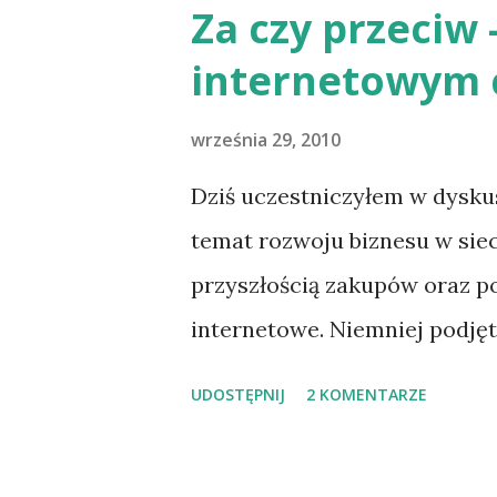
nauki języka czy jego popula
Za czy przeciw 
programisty gwoździem do p
internetowym c
wszystkim z popytu na dewel
programowania tym więcej pr
września 29, 2010
pracowników na rynku. Reali
Dziś uczestniczyłem w dyskus
przyjemnością Dlatego jeśli 
temat rozwoju biznesu w sie
programowania musimy zwróc
przyszłością zakupów oraz po
chcemy robić my jako program
internetowe. Niemniej podję
w trudności ję...
związane z bezpieczeństwem 
UDOSTĘPNIJ
2 KOMENTARZE
oraz transportem zakupionych
http://www.polskieradio.pl/